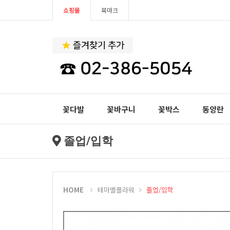
쇼핑몰
북마크
꽃다발
꽃바구니
꽃박스
동양란
졸업/입학
HOME
테마별플라워
졸업/입학