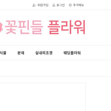
회원가입
로그인
추가메뉴
식물
분재
실내외조경
웨딩플라워