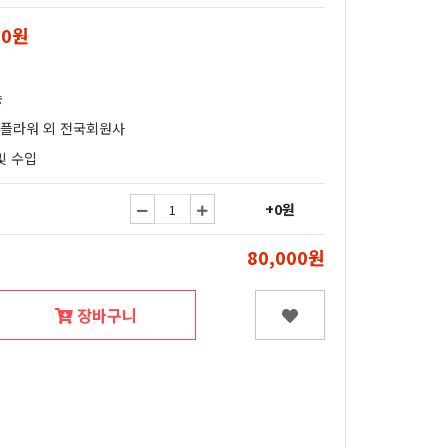
00원
송
얄플라워 외 전국회원사
및 수입
+0원
80,000원
장바구니