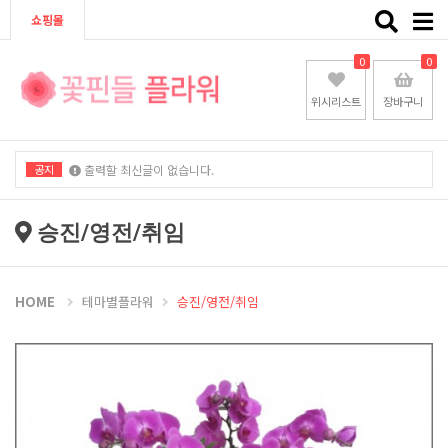
Toggle
쇼핑몰
naviga
0
0
위시리스트
장바구니
공지
출력할 최신글이 없습니다.
출력할 최신글이 없습니다.
승진/영전/취임
HOME
테마별플라워
승진/영전/취임