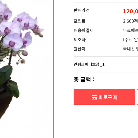
120,
판매가격
포인트
3,600점
배송비결제
무료배
제조사
(주)로
원산지
국내산 
연핑크미니호접_1
총 금액 :
바로구매