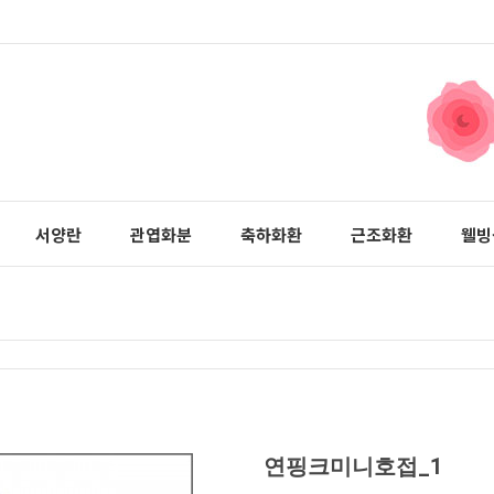
서양란
관엽화분
축하화환
근조화환
웰빙
연핑크미니호접_1