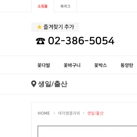
쇼핑몰
북마크
꽃다발
꽃바구니
꽃박스
동양란
생일/출산
HOME
테마별플라워
생일/출산