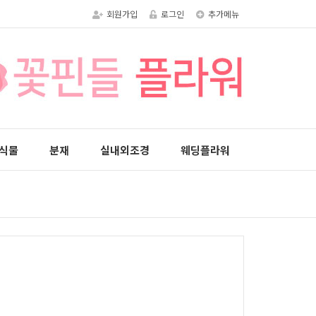
회원가입
로그인
추가메뉴
식물
분재
실내외조경
웨딩플라워