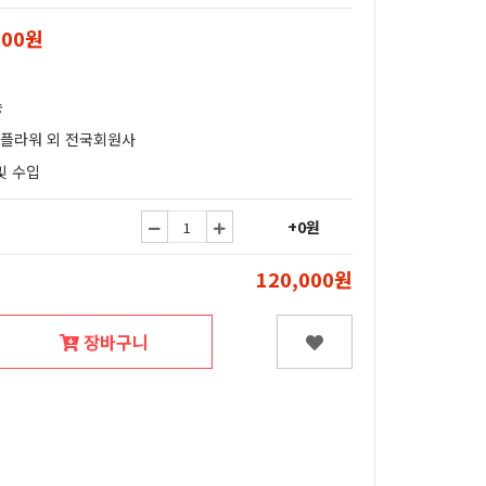
000원
송
얄플라워 외 전국회원사
및 수입
+0원
120,000원
장바구니