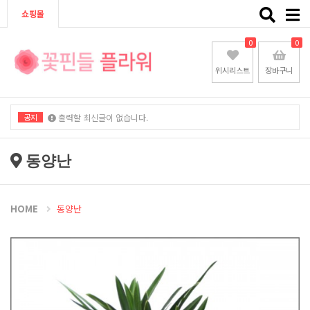
Toggle
쇼핑몰
naviga
0
0
위시리스트
장바구니
공지
출력할 최신글이 없습니다.
출력할 최신글이 없습니다.
동양난
HOME
동양난