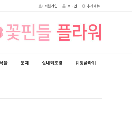
회원가입
로그인
추가메뉴
식물
분재
실내외조경
웨딩플라워