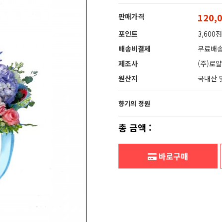
120,
판매가격
포인트
3,600점
배송비결제
무료배
제조사
(주)로
원산지
국내산 
향기의 정원
총 금액 :
바로구매