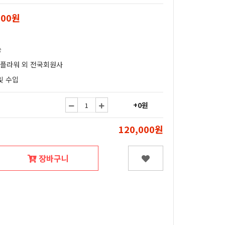
000원
송
얄플라워 외 전국회원사
및 수입
+0원
120,000원
장바구니