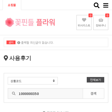
Toggle
쇼핑몰
naviga
0
0
위시리스트
장바구니
공지
출력할 최신글이 없습니다.
출력할 최신글이 없습니다.
사용후기
전체보기
검색