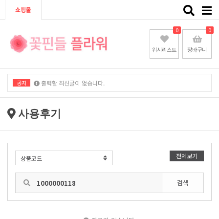
Toggle
쇼핑몰
naviga
0
0
위시리스트
장바구니
공지
출력할 최신글이 없습니다.
출력할 최신글이 없습니다.
사용후기
전체보기
검색