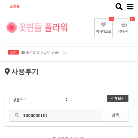
Toggle
쇼핑몰
naviga
0
0
위시리스트
장바구니
공지
출력할 최신글이 없습니다.
출력할 최신글이 없습니다.
사용후기
전체보기
검색