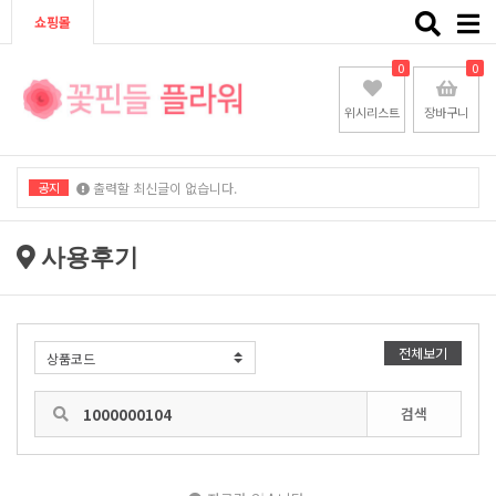
Toggle
쇼핑몰
naviga
0
0
위시리스트
장바구니
공지
출력할 최신글이 없습니다.
출력할 최신글이 없습니다.
사용후기
전체보기
검색