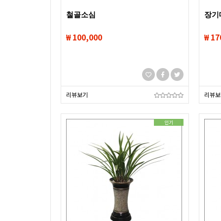
철골소심
장기
₩ 100,000
₩ 17
리뷰보기
리뷰보
인기