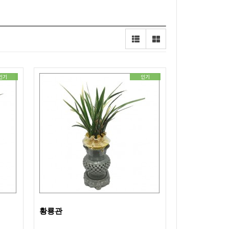
인기
인기
황룡관