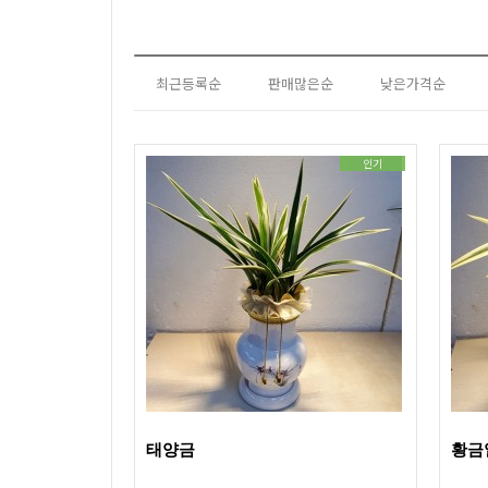
최근등록순
판매많은순
낮은가격순
인기
태양금
황금