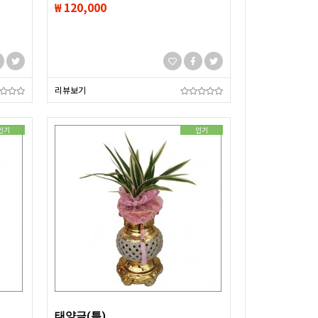
₩ 120,000
리뷰보기
인기
인기
태양금(특)