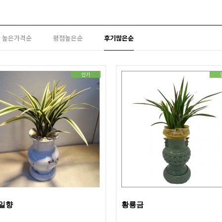
높은가격순
평점높은순
후기많은순
인기
일향
황룡금