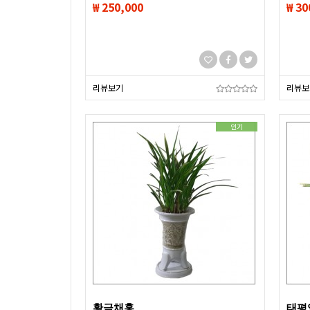
₩ 250,000
₩ 30
리뷰보기
리뷰보
인기
황금채홍
태평