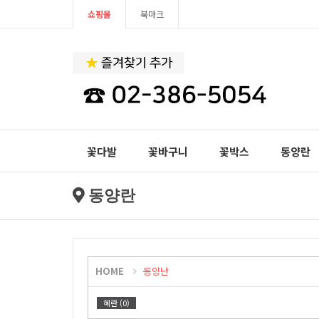
쇼핑몰
북마크
꽃다발
꽃바구니
꽃박스
동양란
동양란
HOME
동양난
혜란 (0)