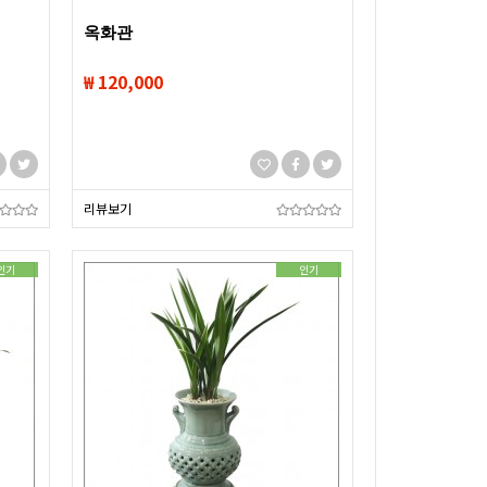
옥화관
₩ 120,000
리뷰보기
인기
인기