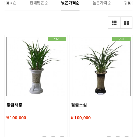
최근등록순
판매많은순
낮은가격순
높은가격순
평점높
인기
인기
황금채홍
철골소심
₩ 100,000
₩ 100,000