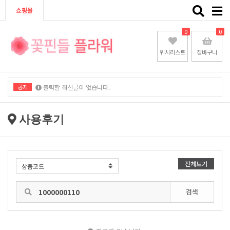
Toggle
쇼핑몰
naviga
0
0
위시리스트
장바구니
공지
출력할 최신글이 없습니다.
출력할 최신글이 없습니다.
사용후기
전체보기
검색